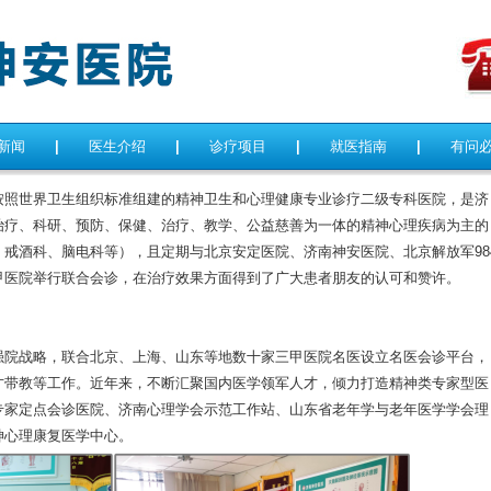
新闻
|
医生介绍
|
诊疗项目
|
就医指南
|
有问
照世界卫生组织标准组建的精神卫生和心理健康专业诊疗二级专科医院，是济
治疗、科研、预防、保健、治疗、教学、公益慈善为一体的精神心理疾病为主的
戒酒科、脑电科等），且定期与北京安定医院、济南神安医院、北京解放军98
甲医院举行联合会诊，在治疗效果方面得到了广大患者朋友的认可和赞许。
院战略，联合北京、上海、山东等地数十家三甲医院名医设立名医会诊平台，
才带教等工作。近年来，不断汇聚国内医学领军人才，倾力打造精神类专家型医
专家定点会诊医院、济南心理学会示范工作站、山东省老年学与老年医学学会理
神心理康复医学中心。