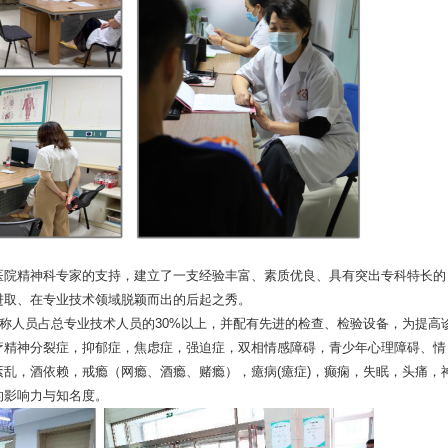
院精神科专家的支持，建立了一支经验丰富、素质优良、具有突出专科特长的
进取、在专业技术领域脱颖而出的后起之秀。
称人员占总专业技术人员的30%以上，并配有先进的检查、检验设备，为提高
疗精神分裂症，抑郁症，焦虑症，强迫症，双相情感障碍，青少年心理障碍、情
乱，酒依赖，戒瘾（网瘾、酒瘾、赌瘾），癔病(癔症)，癫痫，失眠，头痛，
的影响力与知名度。